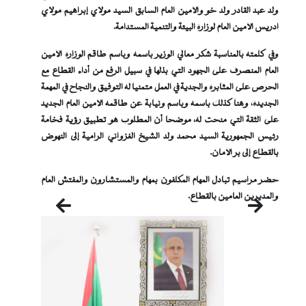
ولد عبد القادر ولد خو والأمين العام السابق السيد مولاي إبراهيم مولاي
ادريس الأمين العام لوزارة البيئة والتنمية المستدامة.
وفي كلمته بالمناسبة شكر معالي الوزير باسمه وباسم طاقم الوزارة الأمين
العام المنصرف على الجهود التي بذلها في سبيل الرفع من أداء القطاع مع
الحرص على المثابرة والجدية في العمل متمنيا له التوفيق والنجاح في المهمة
الجديدة، وهنأ كذلك باسمه وباسم ونيابة عن طاقمه الأمين العام الجديد
على الثقة التي منحت له، موضحا أن المطلوب هو تطبيق رؤية فخامة
رئيس الجمهورية السيد محمد ولد الشيخ الغزواني الرامية إلى النهوض
بالقطاع إلى بر الأمان.
حضر مراسيم تبادل المهام المكلفون بمهام والمستشارون والمفتش العام
والمديرين العامين بالقطاع.
التالي
السابق