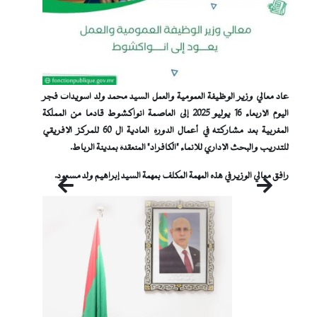
عاد معالي وزير الوظيفة العمومية والعمل السيد محمد ولد اسويدات فجر
اليوم الأربعاء 16 يوليو 2025 إلى العاصمة انواكشوط قادما من المملكة
المغربية بعد مشاركته في أعمال الدورة العادية ال 60 للمركز الإفريقي
للتدريب والبحث الإداري للإنماء "الكافراد" المنعقدة بمدينة الرباط.
رافق معالي الوزير في هذه المهمة المكلف بمهمة السيد إبراهيم ولد مسعود.
التالي
السابق