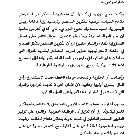
لإدارته وتمويله.
وأكدت معالي الوزيرة، في كلمتها، أن هذه الورشة ستمكن من استعراض
ملامح السياسة الوطنية للتكوين المستمر، وتجسيد رؤية فخامة رئيس
الجمهورية، السيد محمد ولد الشيخ الغزواني، الذي أكد في أكثر من مناسبة
أن بناء الدولة الحديثة يبدأ ببناء الإنسان المؤهل القادر على تحمل
المسؤولية بكفاءة واقتدار، مشيرة إلى أن التكوين المستمر يشكل الصدارة
في الخطة الاستراتيجية لتعزيز قدرات المصادر البشرية للدولة، التي
صادقت عليها الحكومة في مارس من السنة الماضية، والهادفة إلى تصحيح
الاختلالات الهيكلية، ودمج التدريب في مسار الترقية الوظيفية.
وأضافت أن الحكومة وانسجاما مع هذه الخطة جعلت الاستثمار في رأس
المال البشري أولوية وطنية، لأن الإدارة التي لا تتجدد تتراجع، والدولة
التي لا تستثمر في كفاءاتها، تفقد قدرتها على الفعل والتأثير.
وبدوره أشار سعادة سفير الاتحاد الأوربي، المعتمد في بلادنا، السيد أجواكين
تاسو فيلالونكا، إلى أن تعزيز أداء الوظيفة العمومية، والقدرة على توفير
التكوين المستمر للعاملين في خدمة الدولة، يمثلان مفتاح الحكامة الرشيدة،
ووظيفة عمومية فعالة قادرة على التكيف مع التحديات، وقادرة على
الاستجابة لاحتياجات السكان.