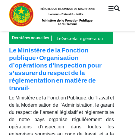
Aller
au
contenu
principal
Dernières nouvelles
Le Secrétaire général du
Ministère de la Fonction
Le Ministère de la Fonction
publique et du Travail
publique : Organisation
préside le lancement de la
d’opérations d’inspection pour
Grande Campagne
nationale pour la
s’assurer du respect de la
couverture universelle de
réglementation en matière de
la sécurité sociale
travail.
Le Ministère de la Fonction Publique, du Travail et
de la Modernisation de l’Administration, le garant
du respect de l’arsenal législatif et réglementaire
de notre pays organise régulièrement des
opérations d’inspection dans toutes les
entreprises soumises au code de travail et à la