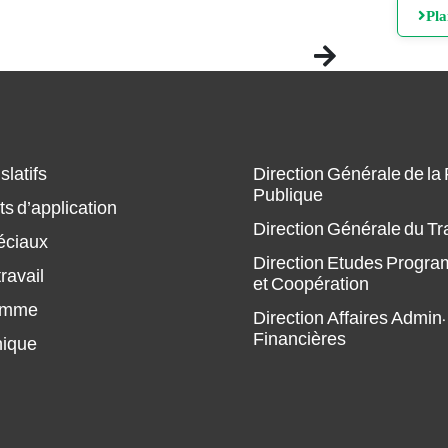
Pl
Next
slatifs
Direction Générale de la
Publique
s d’application
Direction Générale du Tr
éciaux
Direction Etudes Progr
ravail
et Coopération
amme
Direction Affaires Admin.
Financières
hique