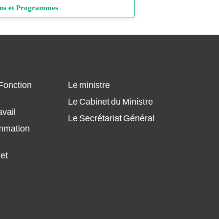
Conseil Supérieur de la Fonction
ans et Programmes
Publique et de la Réforme
Administrative
Plan Annuel des Achats du MFPT 2026
du/27/02/2026
Comité administratives paritaires
Plan Annuel des Achats du MFPT
Conseils de discipline
2026/28/01/2026
 Fonction
Le ministre
Commission d'évaluation des
Plan annuel des Achats du MFPT 2025
Le Cabinet du Ministre
diplômes
Modifié du 27 octobre 2025
avail
Le Secrétariat Général
Le Conseil National du Travail, de
ammation
Plan annuel des Achats du MFPT 2025
l'Emploi et de la Sécurité Sociale
Modifié du 14 octobre 2025
 et
Comité technique consultatif
Plan annuel des Achats du MFPT 2025
d’hygiène et de sécurité
Plan annuel des Achats du MFPT 2025
Conseil National du Dialogue Social
Plan annuel des Achats du MFPT 2024,
Actualisé