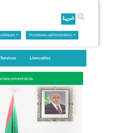
Rechercher
 publiques
Procédures administratives
Services
Liens utiles
 le lancement de la
ale