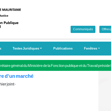
Communiqués
Offres
s
Textes Juridiques
Publications
Fenêtres
étaire général du Ministère de la Fonction publique et du Travail préside
 Campagne nationale pour la couverture universelle de la sécurité soci
ire d’un marché
ier joint :