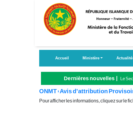
Aller
au
contenu
principal
Accueil
Ministère
Actualité
Dernières nouvelles
Le Secr
Grande
ONMT : Avis d’attribution Proviso
Pour afficher les informations, cliquez sur le fich