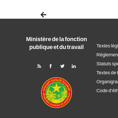
Previous
Ministère de la fonction
Textes légi
publique et du travail
Réglement
Statuts sp
Textes de t
Organigr
Code d’ét