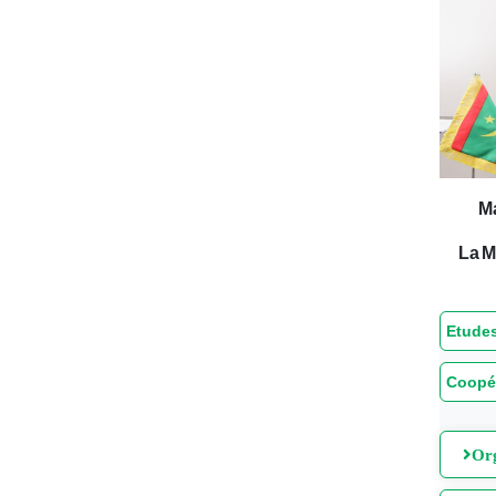
M
La M
Etudes
Coopé
Org