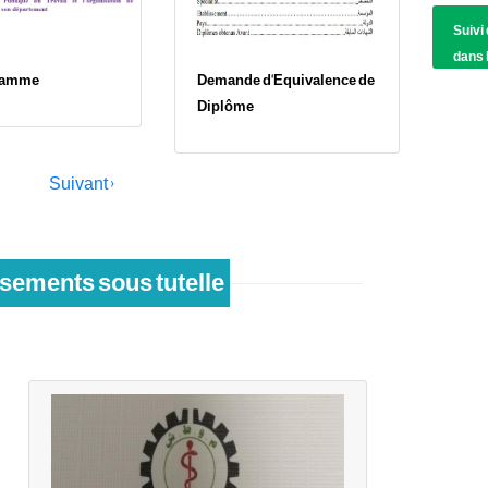
Suivi
dans l
ramme
Demande d'Equivalence de
Diplôme
Page
Suivant ›
suivante
sements sous tutelle