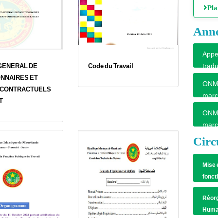
Pl
Ann
Appel
tradu
GENERAL DE
Code du Travail
profi
NNAIRES ET
ONMT 
 CONTRACTUELS
marc
T
ONMT 
marc
Circ
Mise 
fonct
Réorg
Humai