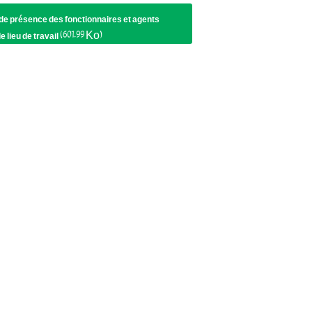
 de présence des fonctionnaires et agents
Plan annuel des Achats du MFPT 2024,
(601.99 Ko)
e lieu de travail
modifié
Plan annuel des Achats du MFPT 2024
Plant Annuel des Achats Pour
l'année 2024 (ONMT)