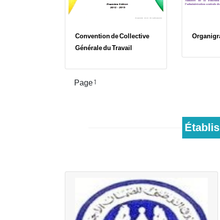
Convention de Collective
Organig
Générale du Travail
Pagination
Page 1
Établis