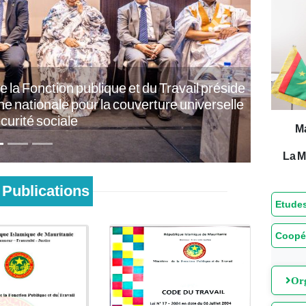
Next
la Fonction publique et du Travail préside
ationale pour la couverture universelle
L'Assembl
urité sociale
M
.
La M
Publications
Etudes
Coopé
Org