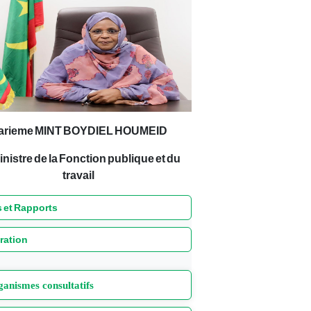
ée nationale adopte le projet de loi relatif aux Statu
Travail de l'Organisation de la Coopération Islami
arieme MINT BOYDIEL HOUMEID
inistre de la Fonction publique et du
travail
 et Rapports
ration
anismes consultatifs