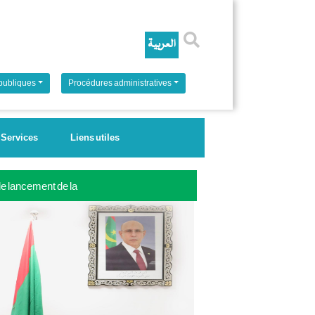
Rechercher
 publiques
Procédures administratives
Services
Liens utiles
 le lancement de la
ale