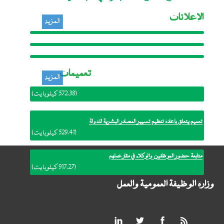
الإعلانات
المزيد
إعلان خاص بالمترجمين الفوريين
المستقلين والتحريريين لصالح مفوضية
الاتحاد الافريقي
إعلان: فتح باب الترشح لوظيفة مراقب
تعميمات
المزيد
داخلي بالمنظمة العربية للتنمية الإدارية
المكتب الوطني لطب الشغل: إعلان بالمنح
(572.38 كيلوبايت)
المؤقت لصفقة
بدأ العمل بالترتيبات النظامية الجديدة للوظيفة العمومية
تعميم يتعلق بإعادة تنظيم تسيير المصادر البشرية للدولة
(529.41 كيلوبايت)
متابعة حضور الموظفين والوكلاء في مقار عملهم
(917.27 كيلوبايت)
وزارة الوظيفة العمومية والعمل