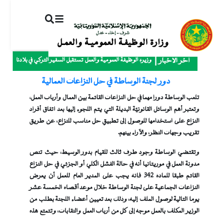
ت
إ
ا
ا
وزيرة الوظيفة العمومية والعمل تستقبل السفير التركي في بلادنا
آخر الأخبار
دور لجنة الوساطة في حل النزاعات العمالية
تلعب الوساطة دورا مهما في حل النزاعات القائمة بين العمال وأرباب العمل،
وتعتبر أهم الوسائل القانونيّة البديلة التي يتم اللجوء إليها بعد اتفاق أفراد
النزاع على استخدامها للوصول إلى تطبيقِ حل مناسب للنزاع، عن طريق
تقريب وجهات النظر، والآراء بينهم.
وتقتضي الوساطة وجود طرف ثالث للقيام بدور الوسيط، حيث تنص
مدونة العمل في موريتانيا أنه في حالة الفشل الكلي أو الجزئي في حل النزاع
القائم طبقا للمادة 342 فإنه يجب على المدير العام للعمل أن يعرض
النزاعات الجماعية على لجنة الوساطة خلال موعد أقصاه الخمسة عشر
يوما التالية لوصول الملف إليه، وذلك بعد تعيين أعضاء اللجنة بطلب من
الوزير المكلف بالعمل موجه إلى كل من أرباب العمل والنقابات، وتتمتع هذه