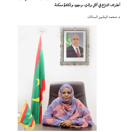
أطراف النزاع في أقلِ وقتٍ، وجهدٍ، وتكلفةٍ ممكنة.
د. محمد البشير السالك