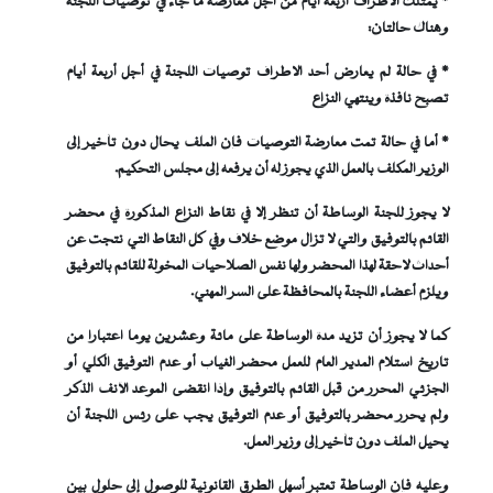
* يمتلك الاطراف أربعة أيام من أجل معارضة ما جاء في توصيات اللجنة
وهناك حالتان:
* في حالة لم يعارض أحد الاطراف توصيات اللجنة في أجل أربعة أيام
تصبح نافذة وينتهي النزاع
* أما في حالة تمت معارضة التوصيات فإن الملف يحال دون تأخير إلى
الوزير المكلف بالعمل الذي يجوز له أن يرفعه إلى مجلس التحكيم.
لا يجوز للجنة الوساطة أن تنظر إلا في نقاط النزاع المذكورة في محضر
القائم بالتوفيق والتي لا تزال موضع خلاف وفي كل النقاط التي نتجت عن
أحداث لاحقة لهذا المحضر ولها نفس الصلاحيات المخولة للقائم بالتوفيق
ويلزم أعضاء اللجنة بالمحافظة على السر المهني.
كما لا يجوز أن تزيد مدة الوساطة على مائة وعشرين يوما اعتبارا من
تاريخ استلام المدير العام للعمل محضر الغياب أو عدم التوفيق الكلي أو
الجزئي المحرر من قبل القائم بالتوفيق وإذا انقضى الموعد الأنف الذكر
ولم يحرر محضر بالتوفيق أو عدم التوفيق يجب على رئس اللجنة أن
يحيل الملف دون تأخير إلى وزير العمل.
وعليه فإن الوساطة تعتبر أسهل الطرق القانونية للوصول إلى حلولٍ بين