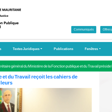
Communiqués
Offres
s
Textes Juridiques
Publications
Fenêtres
étaire général du Ministère de la Fonction publique et du Travail préside
 Campagne nationale pour la couverture universelle de la sécurité soci
 et du Travail reçoit les cahiers de
lleurs