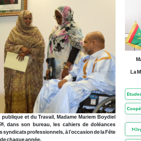
M
La M
Etudes
Coopé
n publique et du Travail, Madame Mariem Boydiel
026, dans son bureau, les cahiers de doléances
Org
es syndicats professionnels, à l’occasion de la Fête
ai de chaque année.