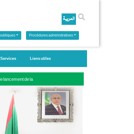
Rechercher
 publiques
Procédures administratives
Services
Liens utiles
 le lancement de la
ale