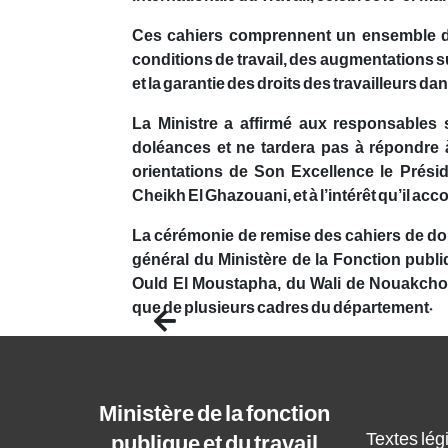
Ces cahiers comprennent un ensemble de
conditions de travail, des augmentations su
et la garantie des droits des travailleurs dan
La Ministre a affirmé aux responsable
doléances et ne tardera pas à répondre 
orientations de Son Excellence le Prés
Cheikh El Ghazouani, et à l’intérêt qu’il acco
La cérémonie de remise des cahiers de do
général du Ministère de la Fonction publ
Ould El Moustapha, du Wali de Nouakcho
que de plusieurs cadres du département.
Previous
Ministère de la fonction
Textes légi
publique et du travail