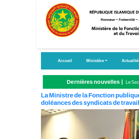
Aller
au
contenu
principal
Accueil
Ministère
Actualité
Dernières nouvelles
Le Secr
Grande
La Ministre de la Fonction publique
doléances des syndicats de travai