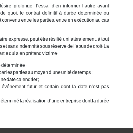
ésire prolonger l’essai d’en informer l’autre avant
 de quoi, le contrat définitif à durée déterminée ou
 convenu entre les parties, entre en exécution au cas
ire expresse, peut être résilié unilatéralement, à tout
s et sans indemnité sous réserve de l’abus de droit. La
artie qui s’en prétend victime.
 déterminée :
n par les parties au moyen d’une unité de temps ;
une date calendrier ;
 événement futur et certain dont la date n’est pas
déterminé la réalisation d’une entreprise dont la durée