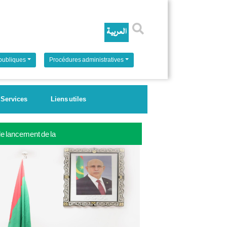
Rechercher
 publiques
Procédures administratives
Services
Liens utiles
 le lancement de la
ale