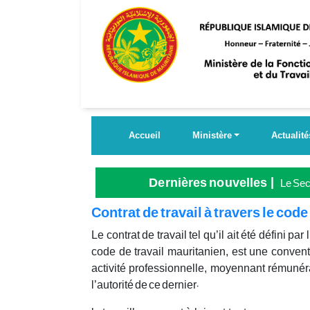
Aller
au
contenu
principal
Accueil
Ministère
Actualité
Dernières nouvelles
Le Secr
Grande
Contrat de travail à travers le code
Le contrat de travail tel qu’il ait été défini par l
code de travail mauritanien, est une convent
activité professionnelle, moyennant rémunéra
l’autorité de ce dernier.