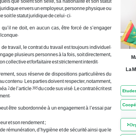
 quels que soient son sexe, sa nationalité et son statut
on juridique envers un employeur, personne physique ou
 soit le statut juridique de celui-ci.
e qu’il ne doit, en aucun cas, être forcé de s’engager
elconque.
e travail, le contrat du travail est toujours individuel.
ngage plusieurs personnes à la fois, soit directement,
M
ollective et forfaitaire est strictement interdit.
La M
brement, sous réserve de dispositions particulières du
t au contenu. Les parties doivent respecter, notamment,
a 2 de l’article 395 du code sus visé. Le contrat écrit est
Etudes
ement.
Coopé
if peut être subordonnée à un engagement à l’essai par
lleur et son rendement ;
Org
ie, de rémunération, d’hygiène et de sécurité ainsi que le