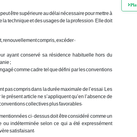
Pl
peut être supérieure au délai nécessaire pour mettre à
 la technique et des usages de la profession. Elle doit
ut, renouvellement compris, excéder :
eur ayant conservé sa résidence habituelle hors du
anie ;
 engagé comme cadre tel que défini par les conventions
sont pas compris dans la durée maximale de l’essai. Les
le présent article ne s’appliquent qu’en l’absence de
conventions collectives plus favorables.
s mentionnées ci-dessus doit être considéré comme un
inée ou indéterminée selon ce qui a été expressément
vère satisfaisant.