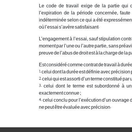
Le code de travail exige de la partie qui d
l’expiration de la période concernée, faute
indéterminée selon ce qui a été expressément
où l’essai s’avère satisfaisant.
L’engagement à l’essai, sauf stipulation contra
moment par l’une ou l’autre partie, sans préavi
preuve de l’abus de droit est à la charge de la p
Est considéré comme contrat de travail à durée
1. celui dont la durée est définie avec précisio
2. celui qui est assorti d’un terme constitué par 
3. celui dont le terme est subordonné à un
exactement connue ;
4. celui conclu pour l’exécution d’un ouvrage 
ne peut être évaluée avec précision.