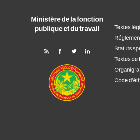
Ministère de la fonction
Textes légi
publique et du travail
Réglement
Statuts sp
Textes de t
Organigr
Code d’ét