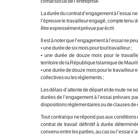
climat social de l’entreprise.
La durée du contrat d’engagement à l’essai ne 
l’épreuve le travailleur engagé, compte tenu de
être expressément prévue par écrit.
Il est à noter que l’engagement à l’essai ne pe
• une durée de six mois pour tout travailleur ;
• une durée de douze mois pour le travaill
territoire de la République Islamique de Maurit
• une durée de douze mois pour le travailleur
collectives ou les règlements ;
Les délais d’attente de départ et de route ne 
durées de l’engagement à l’essai prévues par 
dispositions réglementaires ou de clauses de 
Tout contrat qui ne répond pas aux condition
contrat de travail définitif à durée déterm
convenu entre les parties, au cas ou l’essai s’a