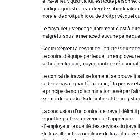
le travailleur, quant à lui, est toute personne,
juridique qui est dans un lien de subordinati
morale, de droit public ou de droit privé, quel que
Le travailleur s’engage librement c’est à dir
malgré lui sous la menace d’aucune peine qu
Conformément à l’esprit de l’article 06 du code d
Le contrat d’équipe par lequel un employeur e
soit indirectement, moyennant une rémunération c
Le contrat de travail se forme et se prouve li
code de travail quant à la forme, à la preuve e
le principe de non discrimination posé par l’aliné
exempt de tous droits de timbre et d’enregistr
La conclusion d’un contrat de travail définit
lequel les parties conviennent d’apprécier :
• l’employeur, la qualité des services du travai
• le travailleur, les conditions de travail, de v