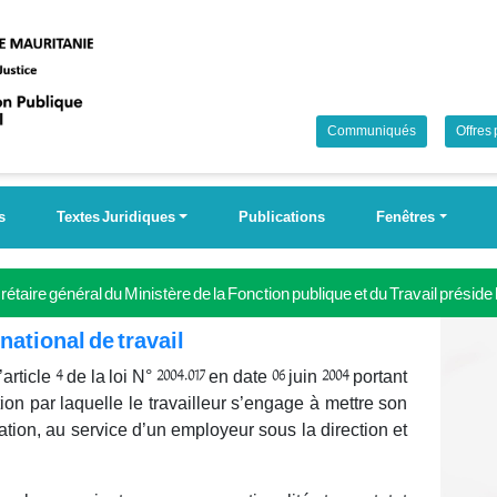
Communiqués
Offres
s
Textes Juridiques
Publications
Fenêtres
étaire général du Ministère de la Fonction publique et du Travail préside
 Campagne nationale pour la couverture universelle de la sécurité soci
 national de travail
’article 4 de la loi N° 2004.017 en date 06 juin 2004 portant
ion par laquelle le travailleur s’engage à mettre son
tion, au service d’un employeur sous la direction et