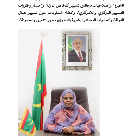
الخبرة"، و"صلاحيات مجالس تسيير أشخاص الدولة"، و" مسار ومقررات
التسيير المركزي واللامركزي"، و"نظام المعلومات حول تسيير عمال
الدولة"، و"تحديات المصادر البشرية بالنظر إلى محور التثمين والعصرنة".