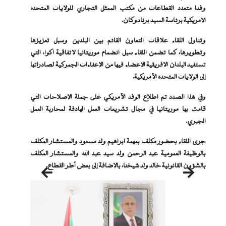
وفدا متعدد القطاعات من مكتب الممثل التجاري للولايات المتحدة
الأمريكية برئاسة السيد برنادوكان.
وتناول اللقاء علاقات التعاون القائم بين البلدين وسبل تعزيزها
وتطويرها، كما تضمن اللقاء سبل انضمام موريتانيا لاتفاقية آكوا، التي
تستفيد البلدان الافريقية الأعضاء فيها من الإعفاءات الجمركية لصادراتها
إلى الولايات المتحدة الآمريكية.
وفي هذا الصدد تم اطلاع الوفد الآمريكي على جملة الإصلاحات التي
قامت بها موريتانيا في مجال تشريعات العمل الهادفة لمحاربة العمل
الجبري.
جرى اللقاء بحضور مكلف بمهمة ابراهيم ولد مسعود والمستشار المكلف
بالوظيفة العمومية عبد الرحمن ولد سيد عبد الله والمستشار المكلف
بالشؤون القانونية خالد ولد شيخنا، بالإضافة إلى بعض أطر القطاع.
التالي
السابق