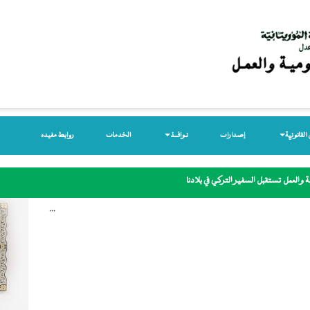
لقانونیة
إصدارات
نـوافــذ
الخدمات
روابط مفيدة
 والعمل تستقبل السفير التركي في بلادنا