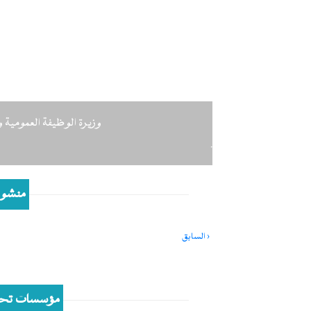
Next
وزيرة الوظيفة العمومية وا
.
منشور
Pagination
‹ السابق
Previous
page
مؤسسات تحت