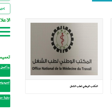
خط
الإعلا
ا
إعلان خ
ا
لصالح مف
إعلان: ف
ل
للتنمية ا
المكتب 
تعميم
بدأ العمل 
ا
تعميم يتع
ا
المكتب الوطني لطب الشغل
متابعة حض
ا
ا