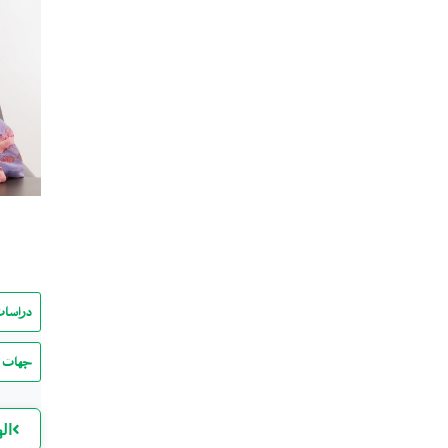
دراسات
جهات ا
ال