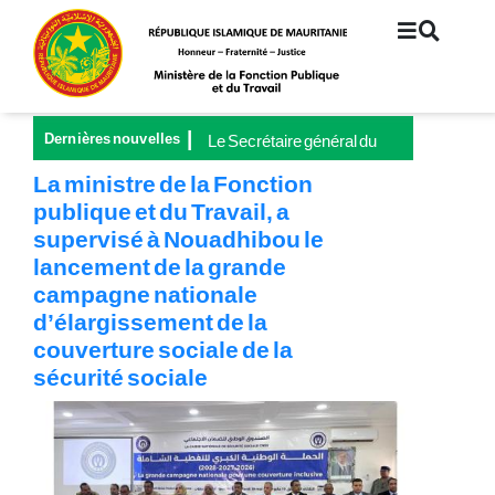
Aller
au
contenu
principal
Dernières nouvelles
Le Secrétaire général du
Ministère de la Fonction
La ministre de la Fonction
publique et du Travail
publique et du Travail, a
préside le lancement de la
supervisé à Nouadhibou le
Grande Campagne
nationale pour la
lancement de la grande
couverture universelle de
campagne nationale
la sécurité sociale
d’élargissement de la
couverture sociale de la
sécurité sociale