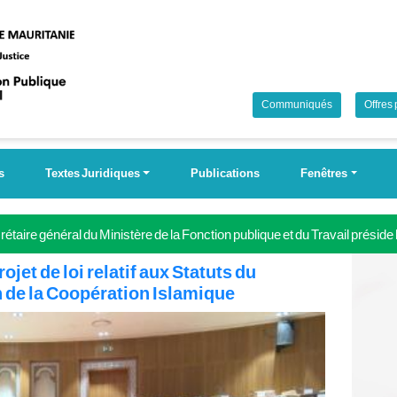
Communiqués
Offres
s
Textes Juridiques
Publications
Fenêtres
étaire général du Ministère de la Fonction publique et du Travail préside
 Campagne nationale pour la couverture universelle de la sécurité soci
jet de loi relatif aux Statuts du
n de la Coopération Islamique