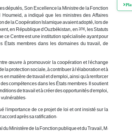
Pl
les députés, Son Excellence la Ministre de la Fonction
 Houmeid, a indiqué que les ministres des Affaires
n de la Coopération Islamique avaient adopté, lors de
ent, en République d'Ouzbékistan, en 2016, les Statuts
ue ce Centre est une institution spécialisée ayant pour
les États membres dans les domaines du travail, de
tre œuvre à promouvoir la coopération et l'échange
 la protection sociale, à contribuer à l'élaboration et à
 en matière de travail et d'emploi, ainsi qu'à renforcer
t des compétences dans les États membres. Il soutient
onditions de travail et à créer des opportunités d'emploi,
 vulnérables.
 l'importance de ce projet de loi et ont insisté sur la
accord après sa ratification.
l du Ministère de la Fonction publique et du Travail, M.