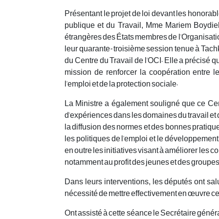
Présentant le projet de loi devant les honorab
publique et du Travail, Mme Mariem Boydiel
étrangères des États membres de l'Organisatio
leur quarante-troisième session tenue à Tachk
du Centre du Travail de l'OCI. Elle a précisé q
mission de renforcer la coopération entre 
l'emploi et de la protection sociale.
La Ministre a également souligné que ce Cen
d'expériences dans les domaines du travail et de
la diffusion des normes et des bonnes pratiques
les politiques de l'emploi et le développemen
en outre les initiatives visant à améliorer les c
notamment au profit des jeunes et des groupes
Dans leurs interventions, les députés ont salué
nécessité de mettre effectivement en œuvre cet 
Ont assisté à cette séance le Secrétaire généra