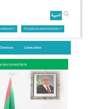
Rechercher
 publiques
Procédures administratives
Services
Liens utiles
 le lancement de la
ale