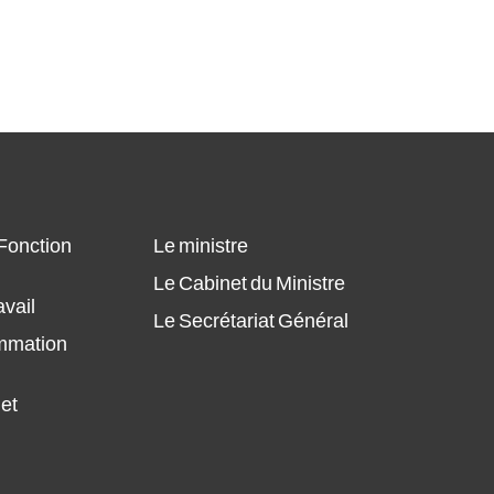
Plan annuel des Achats du MFPT 2024,
modifié
Plan annuel des Achats du MFPT 2024
Plant Annuel des Achats Pour
l'année 2024 (ONMT)
 Fonction
Le ministre
Le Cabinet du Ministre
avail
Le Secrétariat Général
ammation
 et