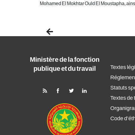
Mohamed El Mokhtar Ould El Moustapha, ainsi 
Previous
Ministère de la fonction
Textes légi
publique et du travail
Réglement
Statuts sp
Textes de t
Organigr
Code d’ét