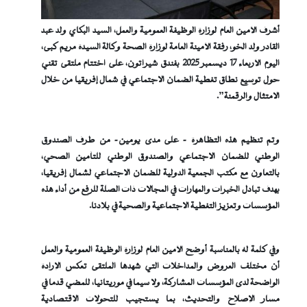
أشرف الأمين العام لوزارة الوظيفة العمومية والعمل، السيد البكاي ولد عبد
القادر ولد الخو، رفقة الأمينة العامة لوزارة الصحة وكالة السيدة مريم كبى،
اليوم الأربعاء 17 ديسمبر 2025 بفندق شيراتون، على اختتام ملتقى تقني
حول توسيع نطاق تغطية الضمان الاجتماعي في شمال إفريقيا من خلال
الامتثال والرقمنة”.
وتم تنظيم هذه التظاهرة – على مدى يومين- من طرف الصندوق
الوطني للضمان الاجتماعي والصندوق الوطني للتأمين الصحي،
بالتعاون مع مكتب الجمعية الدولية للضمان الاجتماعي لشمال إفريقيا،
بهدف تبادل الخبرات والمهارات في المجالات ذات الصلة للرفع من أداء هذه
المؤسسات وتعزيز التغطية الاجتماعية والصحية في بلادنا.
وفي كلمة له بالمناسبة أوضح الأمين العام لوزارة الوظيفة العمومية والعمل
أن مختلف العروض والمداخلات التي شهدها الملتقى تعكس الإرادة
الواضحة لدى المؤسسات المشاركة، ولا سيما في موريتانيا، للمضي قدما في
مسار الإصلاح والتحديث، بما يستجيب للتحولات الاقتصادية