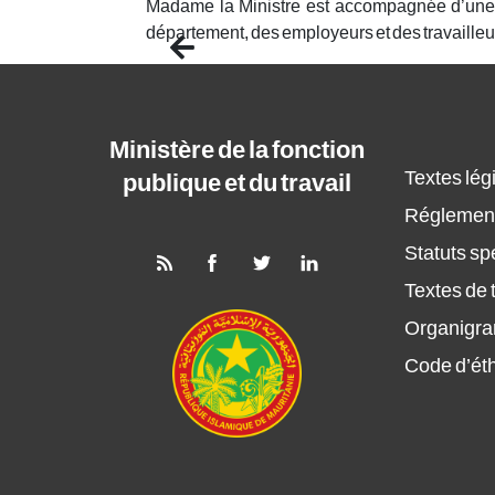
Madame la Ministre est accompagnée d’une d
département, des employeurs et des travailleu
Previous
Ministère de la fonction
Textes légi
publique et du travail
Réglement
Statuts sp
Textes de t
Organigr
Code d’ét