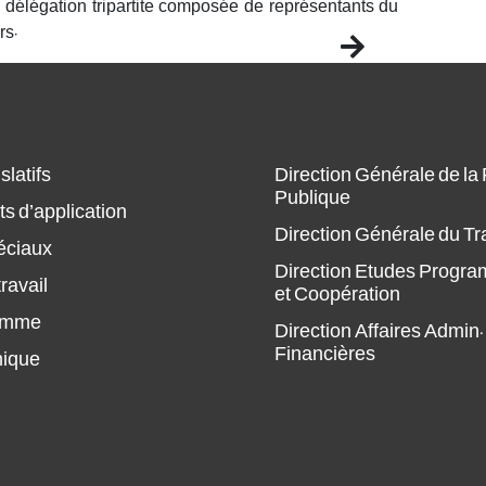
élégation tripartite composée de représentants du
rs.
Next
slatifs
Direction Générale de la
Publique
s d’application
Direction Générale du Tr
éciaux
Direction Etudes Progr
ravail
et Coopération
amme
Direction Affaires Admin.
Financières
hique