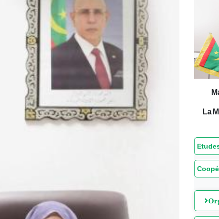
M
La M
Etudes
Coopé
Org