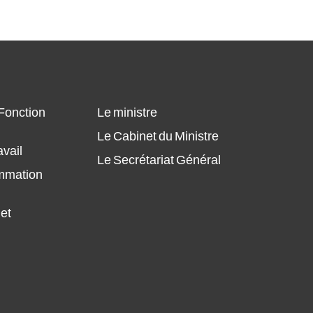
Plan annuel des Achats du MFPT 2024,
modifié
Plan annuel des Achats du MFPT 2024
Plant Annuel des Achats Pour
 Fonction
Le ministre
l'année 2024 (ONMT)
Le Cabinet du Ministre
avail
Le Secrétariat Général
ammation
 et