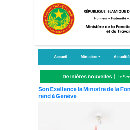
Aller
au
contenu
principal
Accueil
Ministère
Actualité
Dernières nouvelles
Le Secr
Grande
Son Exellence la Ministre de la Fon
rend à Genève