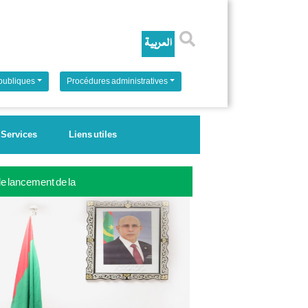
Rechercher
 publiques
Procédures administratives
Services
Liens utiles
 le lancement de la
ale