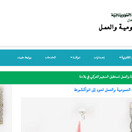
لقانونیة
إصدارات
نـوافــذ
الخدمات
روابط مفيدة
 والعمل تستقبل السفير التركي في بلادنا
العمومية والعمل تعود إلى انواكشوط