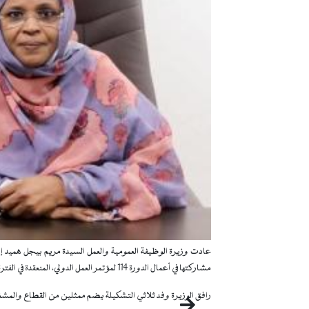
مشاركتها في أعمال الدورة 114 لمؤتمر العمل الدولي، المنعقدة في الفترة ما بين 1 و 12 يونيو 2026.
رافق الوزيرة وفد ثلاثي التشكيلة يضم ممثلين من القطاع والمشغ
التالي