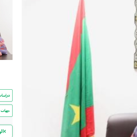
دراسات
جهات ا
ال