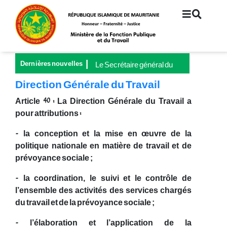
Aller
au
contenu
principal
Dernières nouvelles
Le Secrétaire général du
Ministère de la Fonction
Direction Générale du Travail
publique et du Travail
préside le lancement de la
Article 40 : La Direction Générale du Travail a
Grande Campagne
pour attributions :
nationale pour la
couverture universelle de
- la conception et la mise en œuvre de la
la sécurité sociale
politique nationale en matière de travail et de
prévoyance sociale ;
- la coordination, le suivi et le contrôle de
l’ensemble des activités des services chargés
du travail et de la prévoyance sociale ;
- l’élaboration et l’application de la