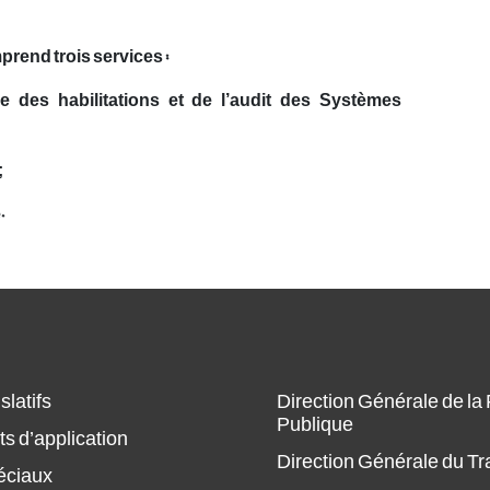
rend trois services :
le des habilitations et de l’audit des Systèmes
;
.
slatifs
Direction Générale de la
Publique
s d’application
Direction Générale du Tr
éciaux