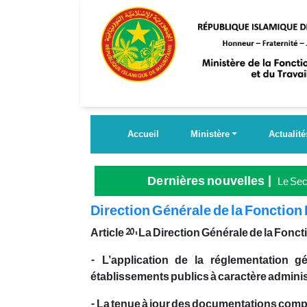
Aller
au
contenu
principal
Accueil
Ministère
Actualité
Dernières nouvelles
Le Secr
Grande
Direction Générale de la Fonction
Article 20 : La Direction Générale de la Fonct
- L’application de la réglementation g
établissements publics à caractère administra
- La tenue à jour des documentations complè