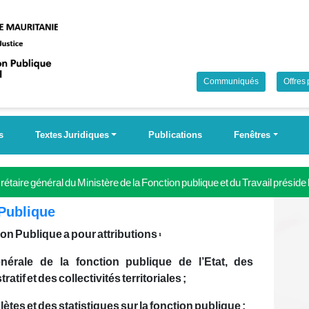
Communiqués
Offres
s
Textes Juridiques
Publications
Fenêtres
étaire général du Ministère de la Fonction publique et du Travail préside
 Campagne nationale pour la couverture universelle de la sécurité soci
 Publique
ion Publique a pour attributions :
énérale de la fonction publique de l’Etat, des
tif et des collectivités territoriales ;
tes et des statistiques sur la fonction publique ;