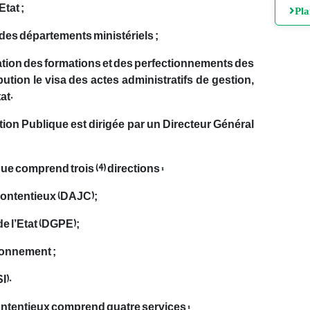
tat ;
Pl
 des départements ministériels ;
aluation des formations et des perfectionnements des
ribution le visa des actes administratifs de gestion,
at.
nction Publique est dirigée par un Directeur Général
e comprend trois (4) directions :
s contentieux (DAJC);
de l’Etat (DGPE);
tionnement ;
I).
 contentieux comprend quatre services :