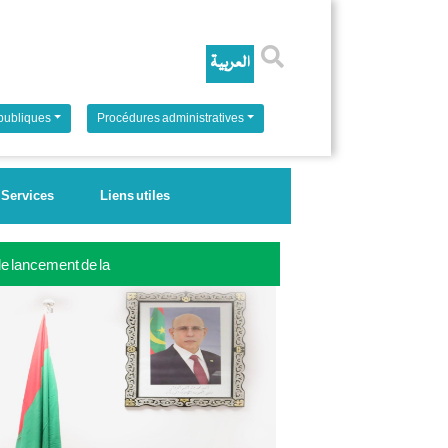
Rechercher
 publiques
Procédures administratives
Services
Liens utiles
 le lancement de la
ale