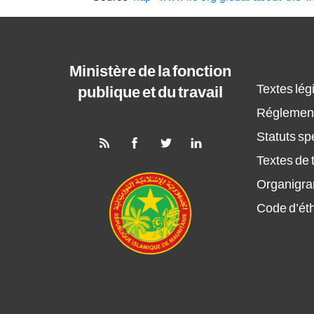
Ministère de la fonction
Textes légi
publique et du travail
Réglement
Statuts sp
Textes de t
Organigr
Code d’ét