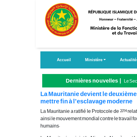
Aller
au
contenu
principal
Accueil
Ministère
Actualité
Dernières nouvelles
Le Secr
Grande
La Mauritanie devient le deuxième
mettre fin à l’esclavage moderne
La Mauritanie a ratifié le Protocole de 2014 relat
ainsi le mouvement mondial contre le travail for
humains.