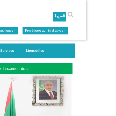
Rechercher
 publiques
Procédures administratives
Services
Liens utiles
 le lancement de la
ale