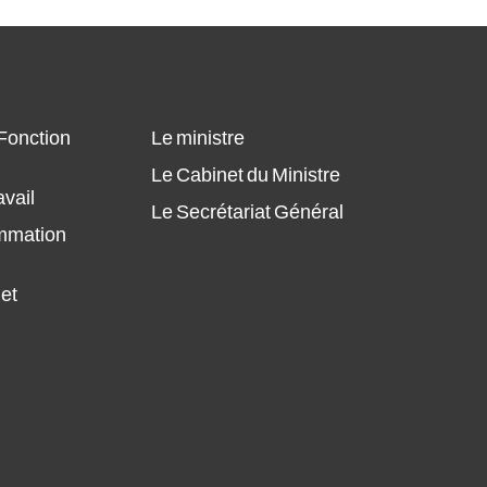
Plan annuel des Achats du MFPT 2024,
modifié
Plan annuel des Achats du MFPT 2024
 Fonction
Le ministre
Plant Annuel des Achats Pour
Le Cabinet du Ministre
l'année 2024 (ONMT)
avail
Le Secrétariat Général
ammation
 et