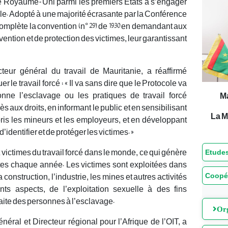
t le Royaume-Uni parmi les premiers Etats à s’engager
ole. Adopté à une majorité écrasante par la Conférence
 complète la convention (n° 29) de 1930 en demandant aux
ention et de protection des victimes, leur garantissant
ur général du travail de Mauritanie, a réaffirmé
e travail forcé : « Il va sans dire que le Protocole va
onne l’esclavage ou les pratiques de travail forcé
M
s aux droits, en informant le public et en sensibilisant
La M
is les mineurs et les employeurs, et en développant
dentifier et de protéger les victimes. »
 victimes du travail forcé dans le monde, ce qui génère
Etudes
licites chaque année. Les victimes sont exploitées dans
Coopé
a construction, l’industrie, les mines et autres activités
nts aspects, de l’exploitation sexuelle à des fins
raite des personnes à l’esclavage.
Org
al et Directeur régional pour l’Afrique de l’OIT, a