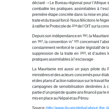
déclaré : « Le Bureau régional pour l’Afrique 
combattre les pratiques assimilables à l’esc
première étape concrète dans la mise en place
traite et du travail forcé. Nous félicitons le Nig
à ratifier le Protocole de 2014 de l’OIT sur la conv
Depuis son indépendance en 1961, la Mauritanie a r
en 1997, la convention (n° 105) concernant l’abol
constamment renforcé le cadre législatif de la 
suppression de la traite en 2003, et d’autres l
pratiques assimilables à l’esclavage.
La Mauritanie est aussi un pays pilote du P
ministères et des acteurs concernés pour élabo
et des plans d’action nationaux sur le travail fo
campagnes de sensibilisation destinées à com
partie d’un projet de quatre ans financé par le
mis en place au Népal et au Pérou.
Source :
http://www.ilo.org/global/about-the