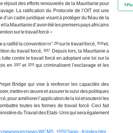
se réjouit des efforts renouvelés de la Mauritanie pour
Pl
lavage. La ratification du Protocole de l’OIT est une
 d’un cadre juridique visant à protéger du fléau de la
er et la Mauritanie d’avoir été les premiers pays africains
ention sur le travail forcé. »
atifié la convention (n° 29) sur le travail forcé, 1930 et,
ition du travail forcé, 1957. Depuis lors, la Mauritanie a
lutte contre le travail forcé en adoptant une loi sur la
ois en 2007 et 2015 qui criminalisent l’esclavage et les
rojet Bridge qui vise à renforcer les capacités des
rer, mettre en œuvre et assurer le suivi des politiques
rcé, pour améliorer l’application de la loi et soutenir les
battre toutes les formes de travail forcé. Ceci fait
 ministère du Travail des Etats-Unis qui sera également
-ilo/newsroom/news/WCMS_459567/lang--fr/index.htm