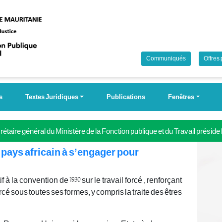
Communiqués
Offres
s
Textes Juridiques
Publications
Fenêtres
étaire général du Ministère de la Fonction publique et du Travail préside
 Campagne nationale pour la couverture universelle de la sécurité soci
 pays africain à s’engager pour
if à la convention de 1930 sur le travail forcé , renforçant
cé sous toutes ses formes, y compris la traite des êtres