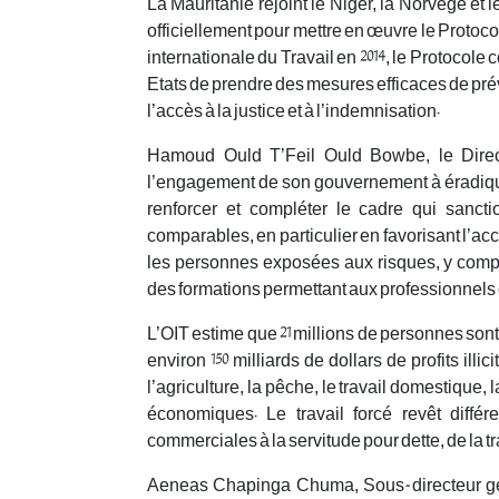
La Mauritanie rejoint le Niger, la Norvège e
officiellement pour mettre en œuvre le Protoc
internationale du Travail en 2014, le Protocole
Etats de prendre des mesures efficaces de prév
l’accès à la justice et à l’indemnisation.
Hamoud Ould T’Feil Ould Bowbe, le Directe
l’engagement de son gouvernement à éradiquer l
renforcer et compléter le cadre qui sancti
comparables, en particulier en favorisant l’accè
les personnes exposées aux risques, y compr
des formations permettant aux professionnels d’i
L’OIT estime que 21 millions de personnes sont
environ 150 milliards de dollars de profits il
l’agriculture, la pêche, le travail domestique, l
économiques. Le travail forcé revêt différe
commerciales à la servitude pour dette, de la t
Aeneas Chapinga Chuma, Sous-directeur génér